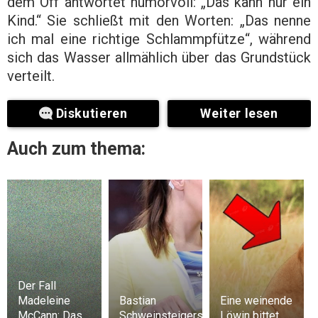
dem Off antwortet humorvoll: „Das kann nur ein
Kind.“ Sie schließt mit den Worten: „Das nenne
ich mal eine richtige Schlammpfütze“, während
sich das Wasser allmählich über das Grundstück
verteilt.
Diskutieren
Weiter lesen
Auch zum thema:
Der Fall
Madeleine
Bastian
Eine weinende
McCann: Das
Schweinsteigers
Löwin bittet