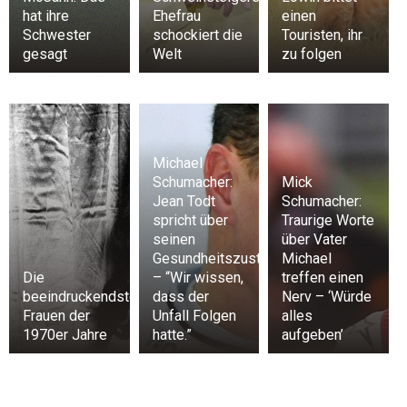
hat ihre
Ehefrau
einen
Schwester
schockiert die
Touristen, ihr
gesagt
Welt
zu folgen
Michael
Schumacher:
Mick
Jean Todt
Schumacher:
spricht über
Traurige Worte
seinen
über Vater
Gesundheitszustand
Michael
Die
– “Wir wissen,
treffen einen
beeindruckendsten
dass der
Nerv – ‘Würde
Frauen der
Unfall Folgen
alles
1970er Jahre
hatte.”
aufgeben’