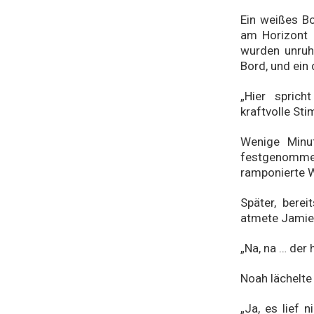
Ein weißes Bo
am Horizont 
wurden unruhig
Bord, und ein 
„Hier sprich
kraftvolle St
Wenige Minut
festgenomm
ramponierte 
Später, bere
atmete Jamie 
„Na, na … der 
Noah lächelte
„Ja, es lief 