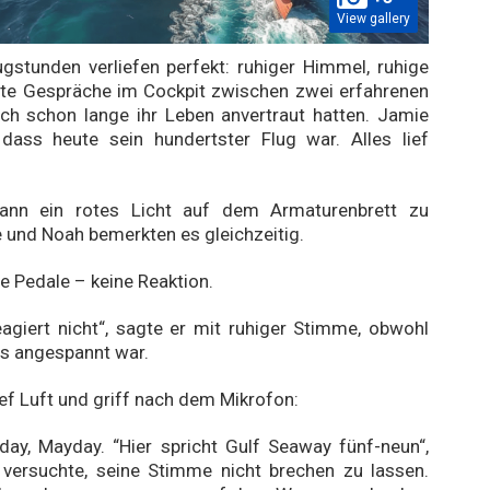
View gallery
ugstunden verliefen perfekt: ruhiger Himmel, ruhige
nte Gespräche im Cockpit zwischen zwei erfahrenen
sich schon lange ihr Leben anvertraut hatten. Jamie
 dass heute sein hundertster Flug war. Alles lief
gann ein rotes Licht auf dem Armaturenbrett zu
e und Noah bemerkten es gleichzeitig.
ie Pedale – keine Reaktion.
agiert nicht“, sagte er mit ruhiger Stimme, obwohl
its angespannt war.
ief Luft und griff nach dem Mikrofon:
ay, Mayday. “Hier spricht Gulf Seaway fünf-neun“,
 versuchte, seine Stimme nicht brechen zu lassen.