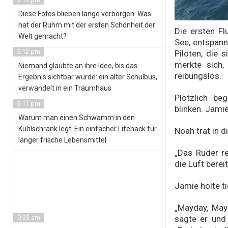
Diese Fotos blieben lange verborgen: Was
hat der Ruhm mit der ersten Schönheit der
Die ersten Fl
Welt gemacht?
See, entspan
5:12 pm
Piloten, die 
merkte sich,
Niemand glaubte an ihre Idee, bis das
reibungslos.
Ergebnis sichtbar wurde: ein alter Schulbus,
verwandelt in ein Traumhaus
Plötzlich be
5:11 pm
blinken. Jami
Warum man einen Schwamm in den
Kühlschrank legt: Ein einfacher Lifehack für
Noah trat in d
länger frische Lebensmittel
„Das Ruder re
die Luft bere
Jamie holte t
„Mayday, Mayd
sagte er und
9:33 am