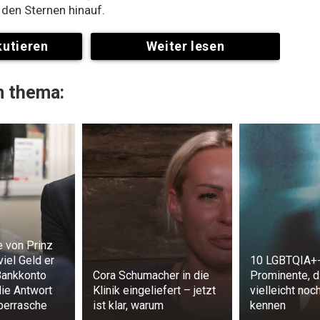
 den Sternen hinauf.
kutieren
Weiter lesen
 thema:
e von Prinz
viel Geld er
10 LGBTQIA+
Bankkonto
Cora Schumacher in die
Prominente, d
 die Antwort
Klinik eingeliefert – jetzt
vielleicht noch
berrasche
ist klar, warum
kennen