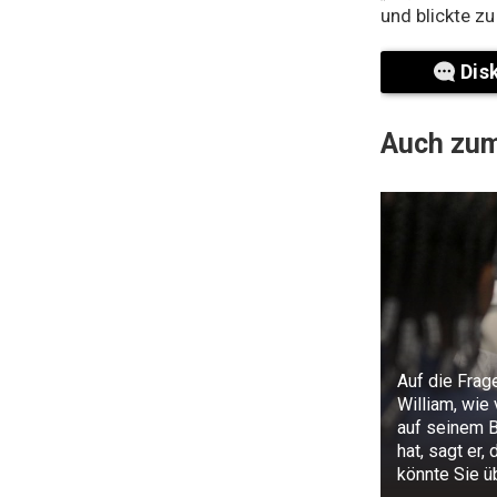
und blickte zu
Dis
Auch zum
Auf die Frag
William, wie 
auf seinem 
hat, sagt er,
könnte Sie ü