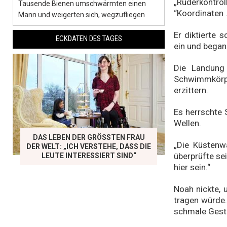
„Ruderkontrol
Tausende Bienen umschwärmten einen
“Koordinaten 
Mann und weigerten sich, wegzufliegen
Er diktierte 
ECKDATEN DES TAGES
ein und began
Die Landung 
Schwimmkörp
erzittern.
Es herrschte 
Wellen.
DAS LEBEN DER GRÖSSTEN FRAU D
„Die Küstenw
ER WELT: „ICH VERSTEHE, DASS DIE L
überprüfte se
EUTE INTERESSIERT SIND“
hier sein.“
Noah nickte, 
tragen würde.
schmale Gesta