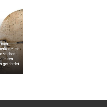
 sich
merken – ein
nzeichen
indeuten,
s gefährdet