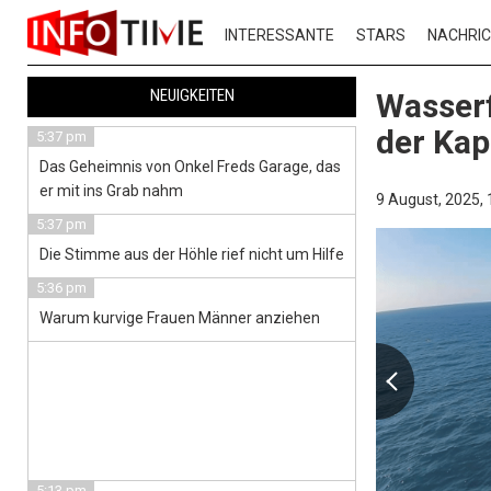
INTERESSANTE
STARS
NACHRI
NEUIGKEITEN
Wasserf
der Kap
5:37 pm
Das Geheimnis von Onkel Freds Garage, das
er mit ins Grab nahm
9 August, 2025,
5:37 pm
Die Stimme aus der Höhle rief nicht um Hilfe
5:36 pm
Warum kurvige Frauen Männer anziehen
5:13 pm