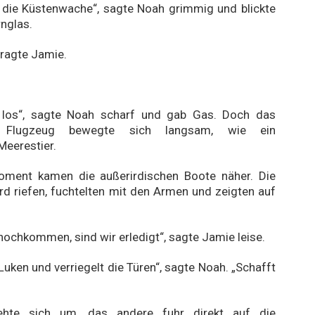
t die Küstenwache“, sagte Noah grimmig und blickte
rnglas.
fragte Jamie.
los“, sagte Noah scharf und gab Gas. Doch das
e Flugzeug bewegte sich langsam, wie ein
eerestier.
ment kamen die außerirdischen Boote näher. Die
d riefen, fuchtelten mit den Armen und zeigten auf
hochkommen, sind wir erledigt“, sagte Jamie leise.
 Luken und verriegelt die Türen“, sagte Noah. „Schafft
ehte sich um, das andere fuhr direkt auf die