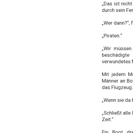
„Das ist nich
durch sein Fe
„Wer dann?“, 
„Piraten.“
„Wir müssen 
beschädigt
verwundetes M
Mit jedem Mo
Männer an Bor
das Flugzeug.
„Wenn sie da 
„Schließt alle
Zeit.“
Ein Boot dr