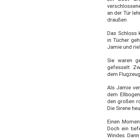
verschlossene
an der Tür le
draußen.
Das Schloss k
in Tücher geh
Jamie und rie
Sie waren ge
gefesselt. Zw
dem Flugzeug
Als Jamie ver
dem Ellboge
den großen r
Die Sirene he
Einen Moment
Doch ein tie
Windes. Dann 