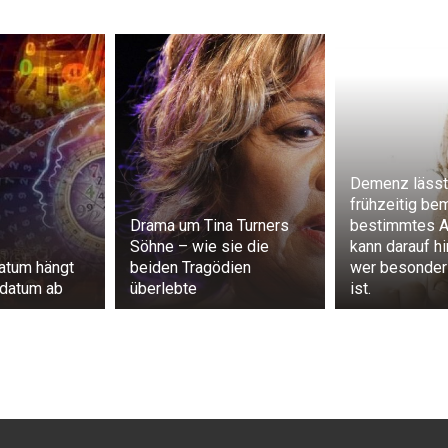
Demenz lässt
frühzeitig be
Drama um Tina Turners
bestimmtes A
Söhne – wie sie die
kann darauf h
atum hängt
beiden Tragödien
wer besonder
datum ab
überlebte
ist.