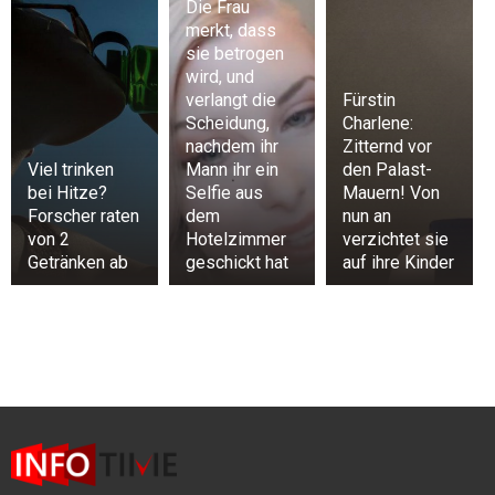
Die Frau
merkt, dass
sie betrogen
wird, und
verlangt die
Fürstin
Scheidung,
Charlene:
nachdem ihr
Zitternd vor
Viel trinken
Mann ihr ein
den Palast-
bei Hitze?
Selfie aus
Mauern! Von
Forscher raten
dem
nun an
von 2
Hotelzimmer
verzichtet sie
Getränken ab
geschickt hat
auf ihre Kinder