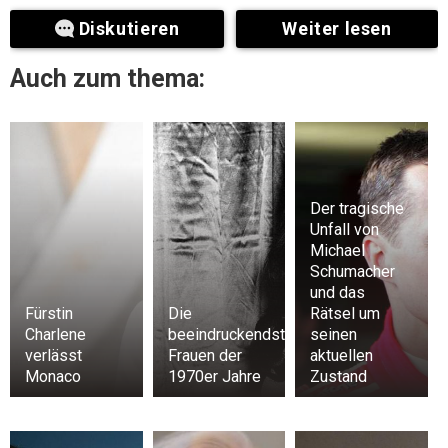
Diskutieren
Weiter lesen
Auch zum thema:
Der tragische
Unfall von
Michael
Schumacher
und das
Fürstin
Die
Rätsel um
Charlene
beeindruckendsten
seinen
verlässt
Frauen der
aktuellen
Monaco
1970er Jahre
Zustand