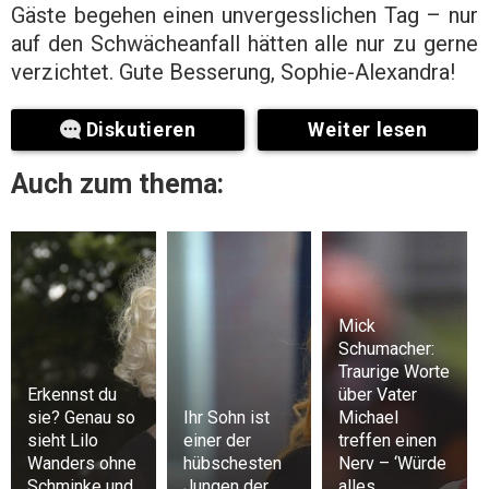
Gäste begehen einen unvergesslichen Tag – nur
auf den Schwächeanfall hätten alle nur zu gerne
verzichtet. Gute Besserung, Sophie-Alexandra!
Diskutieren
Weiter lesen
Auch zum thema:
Mick
Schumacher:
Traurige Worte
Erkennst du
über Vater
sie? Genau so
Ihr Sohn ist
Michael
sieht Lilo
einer der
treffen einen
Wanders ohne
hübschesten
Nerv – ‘Würde
Schminke und
Jungen der
alles