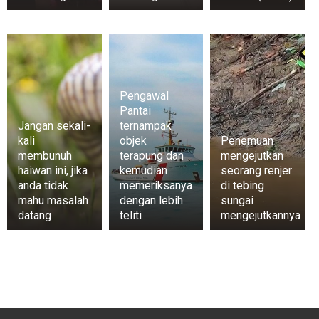
Pengawal
Pantai
Jangan sekali-
ternampak
kali
objek
Penemuan
membunuh
terapung dan
mengejutkan
haiwan ini, jika
kemudian
seorang renjer
anda tidak
memeriksanya
di tebing
mahu masalah
dengan lebih
sungai
datang
teliti
mengejutkannya