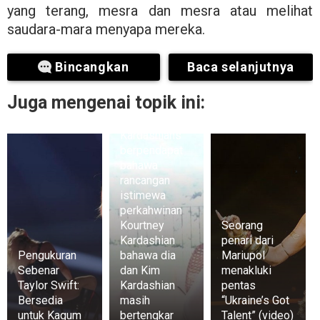
yang terang, mesra dan mesra atau melihat
saudara-mara menyapa mereka.
Bincangkan
Baca selanjutnya
Peminat
Juga mengenai topik ini:
rancangan TV
“The
Kardashians”
berpendapat
bahawa
rancangan
istimewa
perkahwinan
Kourtney
Seorang
Kardashian
penari dari
Pengukuran
bahawa dia
Mariupol
Sebenar
dan Kim
menakluki
Taylor Swift:
Kardashian
pentas
Bersedia
masih
“Ukraine’s Got
untuk Kagum
bertengkar
Talent” (video)