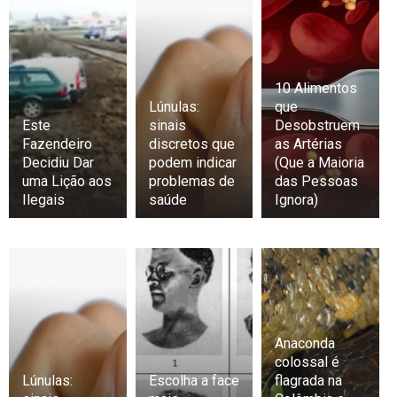
10 Alimentos
Lúnulas:
que
Este
sinais
Desobstruem
Fazendeiro
discretos que
as Artérias
Decidiu Dar
podem indicar
(Que a Maioria
uma Lição aos
problemas de
das Pessoas
Ilegais
saúde
Ignora)
Anaconda
colossal é
Lúnulas:
Escolha a face
flagrada na