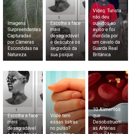
Vídeo: Turista
não deu
Imagens
Escolha a face
ouvidos ao
Surpreendentes
mais
aviso e foi
Capturadas
desagradável
mordida por
por Câmeras
e descubra os
um cavalo da
Escondidas na
segredos da
Guarda Real
Natureza
sua psique
Britânica
10 Alimentos
Escolha a face
Você tem
que
mais
essas listras
Desobstruem
desagradável
no pulso?
as Artérias