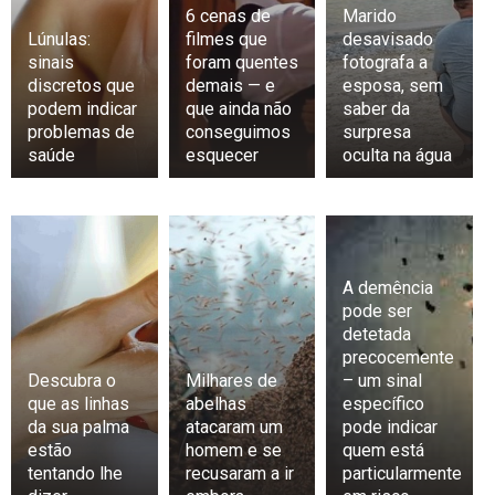
6 cenas de
Marido
Lúnulas:
filmes que
desavisado
sinais
foram quentes
fotografa a
discretos que
demais — e
esposa, sem
podem indicar
que ainda não
saber da
problemas de
conseguimos
surpresa
saúde
esquecer
oculta na água
A demência
pode ser
detetada
precocemente
Descubra o
Milhares de
– um sinal
que as linhas
abelhas
específico
da sua palma
atacaram um
pode indicar
estão
homem e se
quem está
tentando lhe
recusaram a ir
particularmente