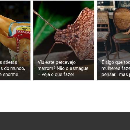
s atletas
Viu este percevejo
É algo que to
s do mundo,
marrom? Não o esmague
mulheres fa
te enorme
– veja o que fazer
pensar… mas 