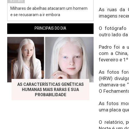
9:31 am
Milhares de abelhas atacaram um homem
As ruas da 
e se recusaram a ir embora
imagens recen
O fotógrafo 
PRINCIPAIS DO DIA
outro lado da 
Padro foi a 
com a China, 
fevereiro e 1
As fotos fo
(HRW) divulga
chamava-se “
AS CARACTERÍSTICAS GENÉTICAS
HUMANAS MAIS RARAS E SUA
O Fechamento
PROBABILIDADE
As fotos mo
uma placa que
O relatório,
Norte é um d