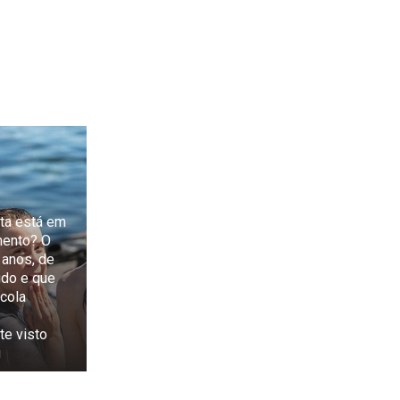
eta está em
mento? O
anos, de
ido e que
cola
te visto
g