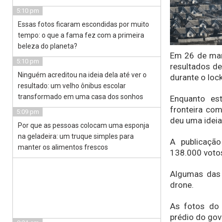
5:10 pm
Essas fotos ficaram escondidas por muito
tempo: o que a fama fez com a primeira
beleza do planeta?
Em 26 de mar
5:10 pm
resultados de
Ninguém acreditou na ideia dela até ver o
durante o lo
resultado: um velho ônibus escolar
transformado em uma casa dos sonhos
Enquanto es
fronteira com
5:09 pm
deu uma ideia
Por que as pessoas colocam uma esponja
na geladeira: um truque simples para
A publicaçã
manter os alimentos frescos
138.000 votos
Algumas das 
drone.
As fotos do 
prédio do gov