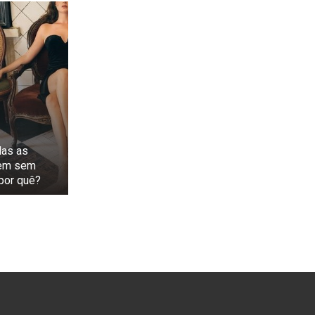
das as
zem sem
por quê?