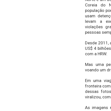
Coreia do N
população por
usam detençõ
levam a exe
violações gr
pessoas semp
Desde 2011, 
US$ 4 bilhõe
com a HRW.
Mas uma pes
voando um dro
Em uma viag
fronteira com
dessas fotos
viralizou, co
As imagens 