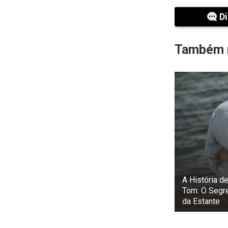
Di
Também r
A História 
Tom: O Segr
da Estante