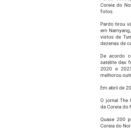
Coreia do Nor
fotos.
Pardo tirou v
em Namyang, 
vistos de Tu
dezenas de ca
De acordo c
satélite das 
2020 e 2023
melhorou outr
Em abril de 2
O jornal The
da Coreia do 
Quase 200 pe
Coreia do Nor