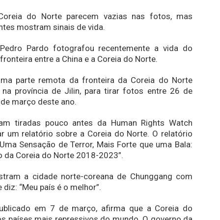
Coreia do Norte parecem vazias nas fotos, mas
tes mostram sinais de vida.
Pedro Pardo fotografou recentemente a vida do
fronteira entre a China e a Coreia do Norte.
uma parte remota da fronteira da Coreia do Norte
na província de Jilin, para tirar fotos entre 26 de
º de março deste ano.
ram tiradas pouco antes da Human Rights Watch
r um relatório sobre a Coreia do Norte. O relatório
Uma Sensação de Terror, Mais Forte que uma Bala:
 da Coreia do Norte 2018-2023”.
stram a cidade norte-coreana de Chunggang com
 diz: “Meu país é o melhor”.
 publicado em 7 de março, afirma que a Coreia do
os países mais repressivos do mundo. O governo da