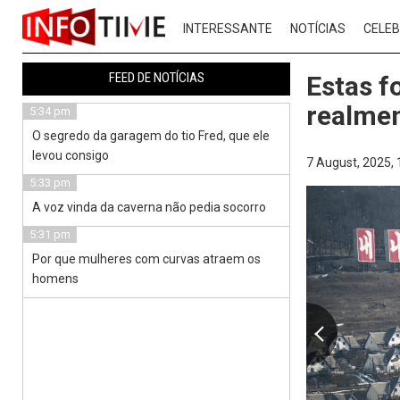
INTERESSANTE
NOTÍCIAS
CELEB
FEED DE NOTÍCIAS
Estas f
realmen
5:34 pm
O segredo da garagem do tio Fred, que ele
levou consigo
7 August, 2025,
5:33 pm
A voz vinda da caverna não pedia socorro
5:31 pm
Por que mulheres com curvas atraem os
homens