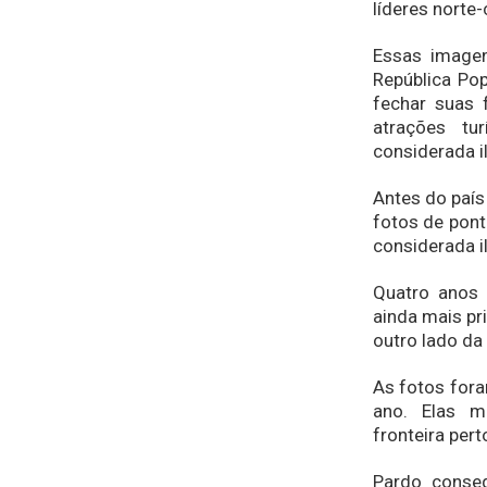
líderes norte
Essas imagen
República Po
fechar suas f
atrações tur
considerada il
Antes do país 
fotos de pont
considerada il
Quatro anos 
ainda mais pr
outro lado da 
As fotos fora
ano. Elas m
fronteira per
Pardo conseg