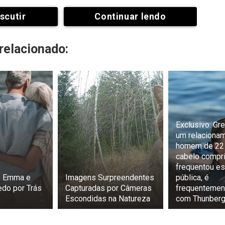
scutir
Continuar lendo
elacionado:
Exclusivo: Gr
um relaciona
homem de 22 
cabelo compr
frequentou es
de Emma e
Imagens Surpreendentes
pública, é
edo por Trás
Capturadas por Câmeras
frequentemen
Escondidas na Natureza
com Thunber