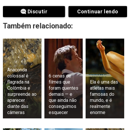
Discutir
Continuar lendo
Também relacionado:
Anaconda
colossal é
6 cenas de
flagrada na
filmes que
Ela é uma das
Colômbia e
foram quentes
atletas mais
surpreende ao
demais — e
famosas do
aparecer
que ainda não
mundo, e é
diante das
conseguimos
realmente
câmeras
esquecer
enorme
Exclusivo:
Greta está em
um