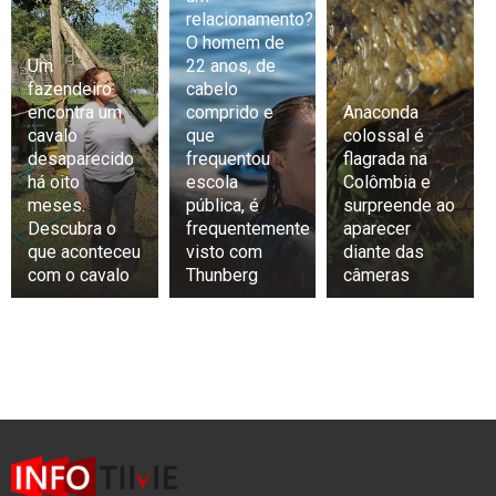
relacionamento?
O homem de
Um
22 anos, de
fazendeiro
cabelo
encontra um
comprido e
Anaconda
cavalo
que
colossal é
desaparecido
frequentou
flagrada na
há oito
escola
Colômbia e
meses.
pública, é
surpreende ao
Descubra o
frequentemente
aparecer
que aconteceu
visto com
diante das
com o cavalo
Thunberg
câmeras