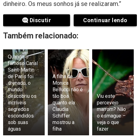
dinheiro. Os meus sonhos já se realizaram.”
Discutir
Continuar lendo
Também relacionado:
Quando o
famoso Canal
Saint-Martin
de Paris foi
A filha de
drenado, o
Monica
mundo
Bellucci não é
descobriu os
tão boa
Viu este
incríveis
quanto ela.
percevejo
segredos
Claudia
marrom? Não
escondidos
Schiffer
o esmague –
sob suas
mostrou a
veja o que
águas
filha
fazer