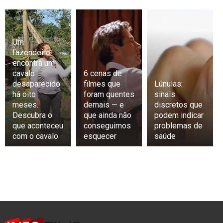
Um
fazendeiro
encontra um
cavalo
6 cenas de
desaparecido
filmes que
Lúnulas:
há oito
foram quentes
sinais
meses.
demais — e
discretos que
Descubra o
que ainda não
podem indicar
que aconteceu
conseguimos
problemas de
com o cavalo
esquecer
saúde