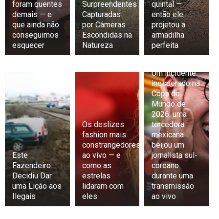
foram quentes
Surpreendentes
quintal —
demais — e
Capturadas
então ele
que ainda não
por Câmeras
projetou a
conseguimos
Escondidas na
armadilha
esquecer
Natureza
perfeita
Um incidente
inesperado na
Copa do
Mundo de
2026: uma
Os deslizes
torcedora
fashion mais
mexicana
constrangedores
beijou um
Este
ao vivo — e
jornalista sul-
Fazendeiro
como as
coreano
Decidiu Dar
estrelas
durante uma
uma Lição aos
lidaram com
transmissão
Ilegais
eles
ao vivo