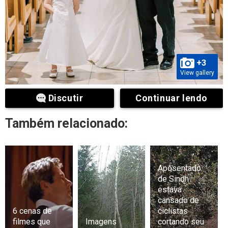
+3
View gallery
Discutir
Continuar lendo
Também relacionado:
Aposentado
de Sindh
estava
cansado de
6 cenas de
ciclistas
filmes que
Imagens
cortando seu