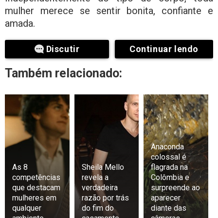
mulher merece se sentir bonita, confiante e
amada.
Discutir
Continuar lendo
Também relacionado:
Anaconda
colossal é
As 8
Sheila Mello
flagrada na
competências
revela a
Colômbia e
que destacam
verdadeira
surpreende ao
mulheres em
razão por trás
aparecer
qualquer
do fim do
diante das