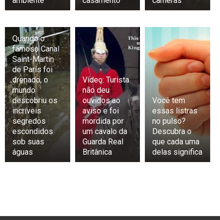
ambiente
casamento
câmeras
Quando o
famoso Canal
Saint-Martin
de Paris foi
drenado, o
Vídeo: Turista
mundo
não deu
descobriu os
ouvidos ao
Você tem
incríveis
aviso e foi
essas listras
segredos
mordida por
no pulso?
escondidos
um cavalo da
Descubra o
sob suas
Guarda Real
que cada uma
águas
Britânica
delas significa