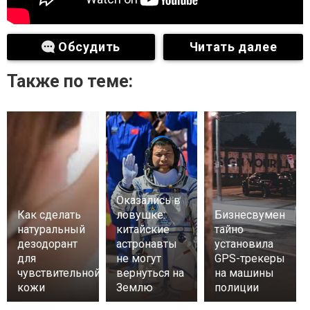
Обсудить
Читать далее
Также по теме:
Оказались в
Как сделать
ловушке:
Бизнесвумен
натуральный
китайские
тайно
дезодорант
астронавты
установила
для
не могут
GPS-трекеры
чувствительной
вернуться на
на машины
кожи
Землю
полиции