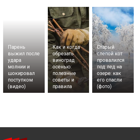
Парень
Как и когда
Старый
выжил после
обрезать
слепой кот
удара
виноград
провалился
молнии и
осенью:
под лед на
шокировал
полезные
озере: как
поступком
советы и
его спасли
(видео)
правила
(фото)