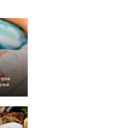
 трое
етей