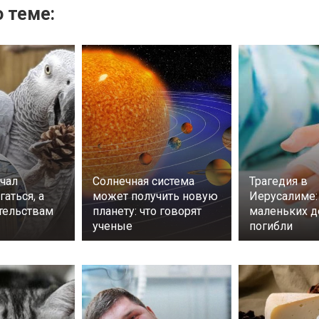
 теме:
учал
Солнечная система
Трагедия в
гаться, а
может получить новую
Иерусалиме:
ательствам
планету: что говорят
маленьких д
ученые
погибли