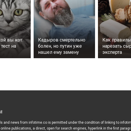
кой вы кот:
Кадыров смертельно
Как правиль
тест на
болен, но путин уже
нарезать сы
нашел ему замену
эксперта
М
s and news from infotime.co is permitted under the condition of linking to infoti
online publications, a direct, open for search engines, hyperlink in the first parag