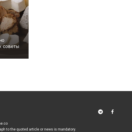
но
р: советы
me.co
raph to the quoted article or news is mandatory.