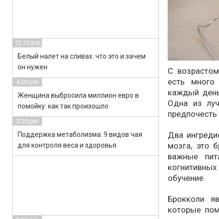
12:15 pm
Белый налет на сливах: что это и зачем
он нужен
С возрастом
есть много
4:09 pm
каждый день
Женщина выбросила миллион евро в
Одна из лу
помойку: как так произошло
предпочесть
3:20 pm
Два ингреди
Поддержка метаболизма: 9 видов чая
мозга, это 
для контроля веса и здоровья
важные пит
когнитивных
обучение.
Брокколи я
которые пом