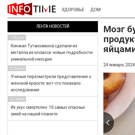
ЗДОРОВЬЕ
ДОМ
ЛЕНТА НОВОСТЕЙ
Мозг б
продук
1:02 pm
Кинжал Тутанхамона сделали из
яйцам
металла из космоса: новые подробности
уникальной находки
24 января, 2024
12:55 pm
Ученые пересмотрели представление о
женской красоте: вот что показало
исследование
12:18 pm
Их укус смертелен: 10 самых опасных
змей на нашей планете