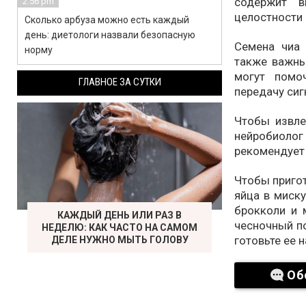
содержит в
2:56 pm
целостности 
Сколько арбуза можно есть каждый
день: диетологи назвали безопасную
Семена чиа
норму
также важны
могут помо
ГЛАВНОЕ ЗА СУТКИ
передачу си
Чтобы извле
нейробиол
рекомендует 
Чтобы пригот
яйца в миск
брокколи и 
КАЖДЫЙ ДЕНЬ ИЛИ РАЗ В
чесночный по
НЕДЕЛЮ: КАК ЧАСТО НА САМОМ
готовьте ее н
ДЕЛЕ НУЖНО МЫТЬ ГОЛОВУ
Об