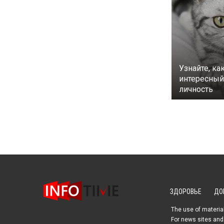
Узнайте, ка
интересный 
личность
ЗДОРОВЬЕ
ДО
The use of material
For news sites and 