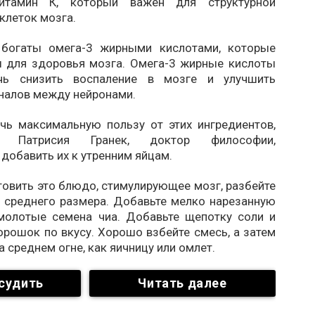
итамин К, который важен для структурной
клеток мозга.
 богаты омега-3 жирными кислотами, которые
 для здоровья мозга. Омега-3 жирные кислоты
чь снизить воспаление в мозге и улучшить
гналов между нейронами.
чь максимальную пользу от этих ингредиентов,
ог Патрисия Гранек, доктор философии,
добавить их к утренним яйцам.
овить это блюдо, стимулирующее мозг, разбейте
у среднего размера. Добавьте мелко нарезанную
молотые семена чиа. Добавьте щепотку соли и
рошок по вкусу. Хорошо взбейте смесь, а затем
а среднем огне, как яичницу или омлет.
судить
Читать далее