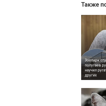
Также по
Зоопарк от
попугаев ру
научил руг
других