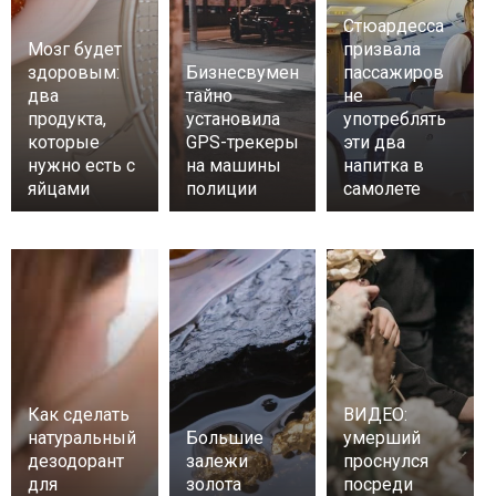
Стюардесса
Мозг будет
призвала
здоровым:
Бизнесвумен
пассажиров
два
тайно
не
продукта,
установила
употреблять
которые
GPS-трекеры
эти два
нужно есть с
на машины
напитка в
яйцами
полиции
самолете
Как сделать
ВИДЕО:
натуральный
Большие
умерший
дезодорант
залежи
проснулся
для
золота
посреди