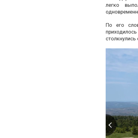
легко выпо
одновременн
По его сло
приходилос
столкнулись 