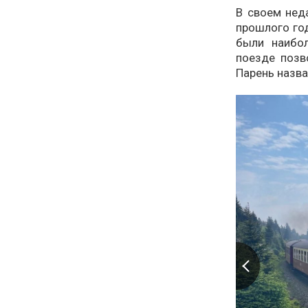
В своем неда
прошлого год
были наибо
поезде позв
Парень назв