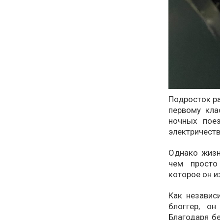
Подросток ра
первому кла
ночных пое
электричеств
Однако жизн
чем просто
которое он и
Как независ
блоггер, о
Благодаря бе