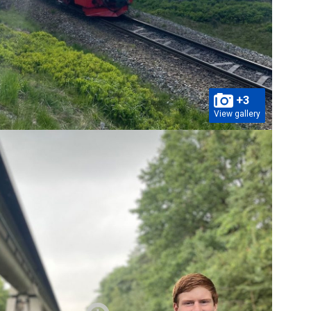
+3
View gallery