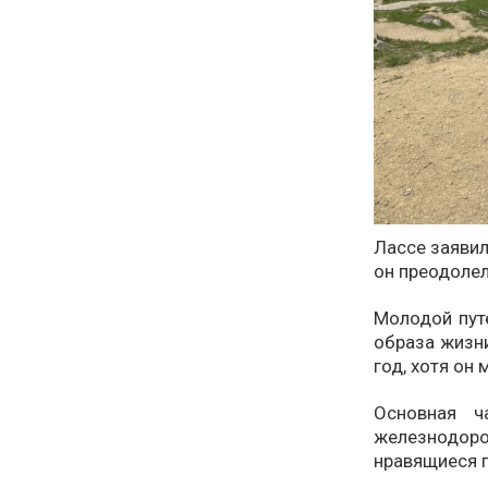
Лассе заявил
он преодолел
Молодой пут
образа жизни
год, хотя он
Основная ч
железнодоро
нравящиеся 