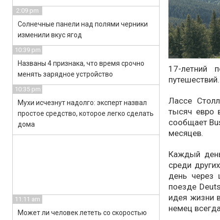
2:09 pm
Солнечные панели над полями черники
изменили вкус ягод
10:39 pm
Названы 4 признака, что время срочно
17-летний 
менять зарядное устройство
путешествий.
10:35 pm
Лассе Стол
Мухи исчезнут надолго: эксперт назвал
тысяч евро в
простое средство, которое легко сделать
сообщает Bus
дома
месяцев.
Каждый день
среди други
день через 
поезде Deuts
идея жизни 
11:11 am
немец всегда
Может ли человек лететь со скоростью