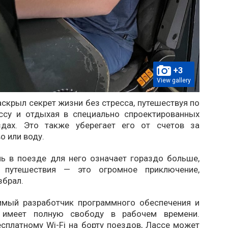
+3
View gallery
скрыл секрет жизни без стресса, путешествуя по
ссу и отдыхая в специально спроектированных
здах. Это также уберегает его от счетов за
о или воду.
ь в поезде для него означает гораздо больше,
 путешествия — это огромное приключение,
збрал.
имый разработчик программного обеспечения и
н имеет полную свободу в рабочем времени.
сплатному Wi-Fi на борту поездов, Лассе может