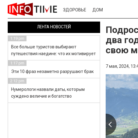
ЗДОРОВЬЕ
ДОМ
ЛЕНТА НОВОСТЕЙ
Подрос
два го
1:19 pm
Все больше туристов выбирают
свою м
путешествия наедине: что их мотивирует
1:17 pm
7 мая, 2024,
13:
Эти 10 фраз незаметно разрушают брак
2:12 pm
Нумерологи назвали даты, которым
суждено величие и богатство