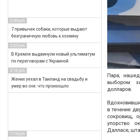
2:49 pm
7 привычек собаки, которые выдают
безграничную любовь к хозяину
2:20 pm
В Кремле выдвинули новый ультиматум
по переговорам с Украиной
2:13 pm
Пара, наше
Жених уехал в Таиланд на свадьбу и
выбором: з
умер во сне: что произошло
долларов.
Вдохновивши
в течение дв
сокровищ, о
упорство о
Далласе, шта
1:19 pm