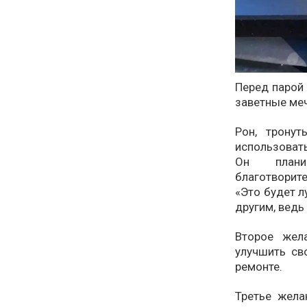
Перед парой 
заветные меч
Рон, трону
использоват
Он плани
благотворите
«Это будет 
другим, ведь
Второе жел
улучшить св
ремонте.
Третье жел