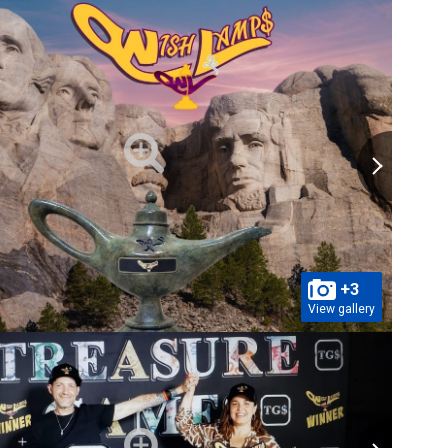
+3
View gallery