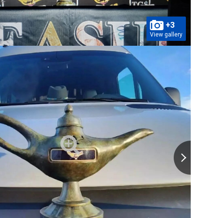
+3
View gallery