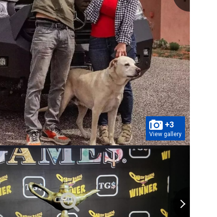
+3
View gallery