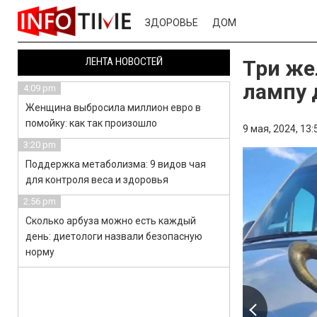
ЗДОРОВЬЕ
ДОМ
ЛЕНТА НОВОСТЕЙ
Три же
лампу 
4:09 pm
Женщина выбросила миллион евро в
помойку: как так произошло
9 мая, 2024,
13:
3:20 pm
Поддержка метаболизма: 9 видов чая
для контроля веса и здоровья
2:56 pm
Сколько арбуза можно есть каждый
день: диетологи назвали безопасную
норму