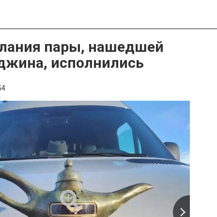
лания пары, нашедшей
джина, исполнились
54