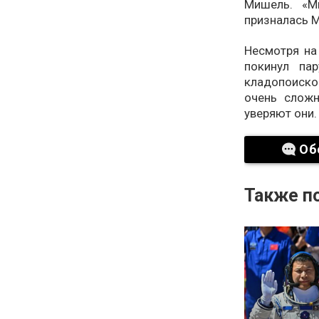
Мишель. «М
призналась М
Несмотря на
покинул па
кладопоиско
очень слож
уверяют они. 
Об
Также по