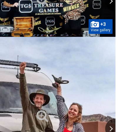
+3
View gallery