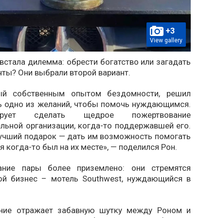
+3
View gallery
встала дилемма: обрести богатство или загадать
ты? Они выбрали второй вариант.
тый собственным опытом бездомности, решил
ь одно из желаний, чтобы помочь нуждающимся.
рует сделать щедрое пожертвование
льной организации, когда-то поддержавшей его.
лучший подарок — дать им возможность помогать
 я когда-то был на их месте», — поделился Рон.
ание пары более приземлено: они стремятся
ой бизнес – мотель Southwest, нуждающийся в
ание отражает забавную шутку между Роном и