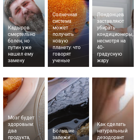
Солнечная
Лондонцев
система
заставляют
Кадыров
может
убирать
смертельно
получить
кондиционеры,
болен, но
новую
несмотря на
путин уже
планету: что
40-
нашел ему
говорят
градусную
замену
ученые
жару
Мозг будет
здоровым:
Как сделать
два
Большие
натуральный
продукта,
залежи
дезодорант