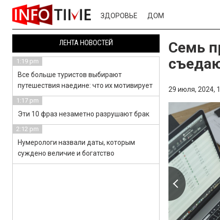
ЗДОРОВЬЕ
ДОМ
ЛЕНТА НОВОСТЕЙ
Семь п
съедаю
1:19 pm
Все больше туристов выбирают
путешествия наедине: что их мотивирует
29 июля, 2024,
1
1:17 pm
Эти 10 фраз незаметно разрушают брак
2:12 pm
Нумерологи назвали даты, которым
суждено величие и богатство