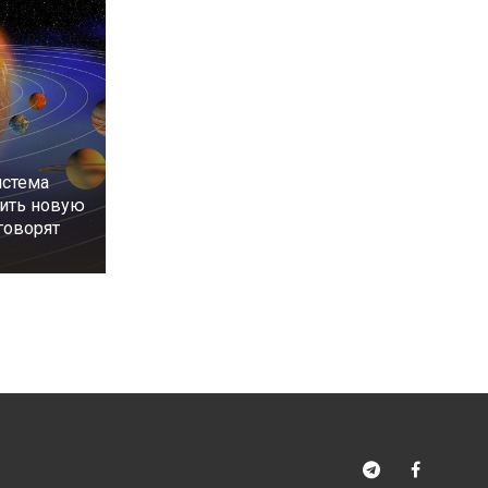
истема
ить новую
 говорят