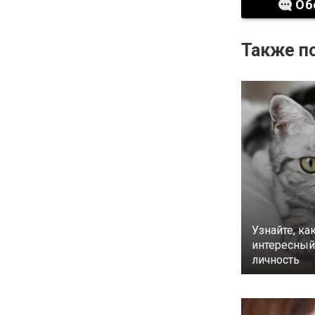
Об
Также по
Узнайте, ка
интересный 
личность