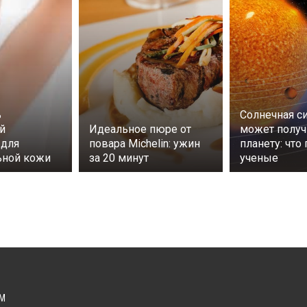
ь
Солнечная с
й
Идеальное пюре от
может получ
 для
повара Michelin: ужин
планету: что
ьной кожи
за 20 минут
ученые
М