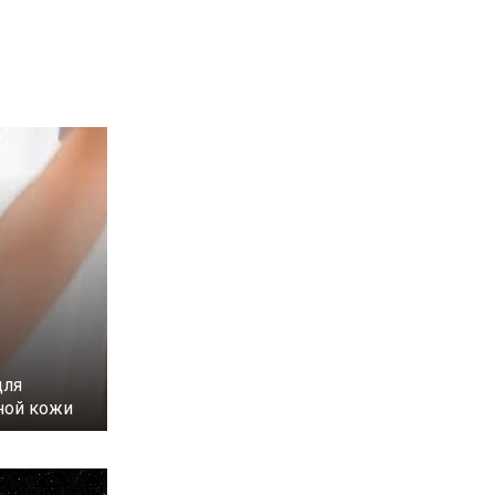
для
ной кожи