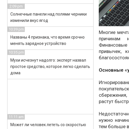
2:09 pm
Солнечные панели над полями черники
изменили вкус ягод
10:39 pm
Многие мечт
Названы 4 признака, что время срочно
причинам 
менять зарядное устройство
Финансовые
привычек, 
10:35 pm
благосостоя
Мухи исчезнут надолго: эксперт назвал
простое средство, которое легко сделать
Основные «у
дома
Игнорирован
покупательс
сбережения,
растут быстр
Недостаточн
11:11 am
нужно начин
Может ли человек лететь со скоростью
тем больше в