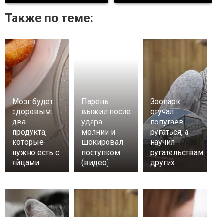
Также по теме:
Мозг будет
Парень
Зоопарк
здоровым:
выжил после
отучал
два
удара
попугаев
продукта,
молнии и
ругаться, а
которые
шокировал
научил
нужно есть с
поступком
ругательствам
яйцами
(видео)
других