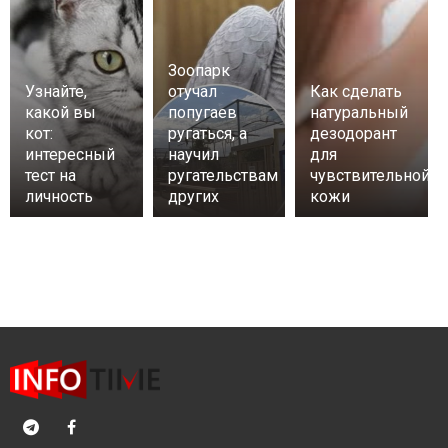
Зоопарк
Узнайте,
отучал
Как сделать
какой вы
попугаев
натуральный
кот:
ругаться, а
дезодорант
интересный
научил
для
тест на
ругательствам
чувствительной
личность
других
кожи