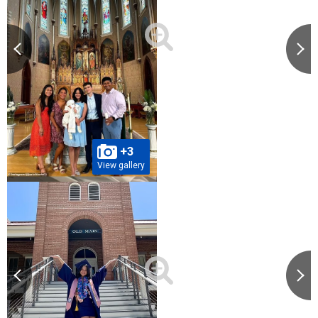
+3
View gallery