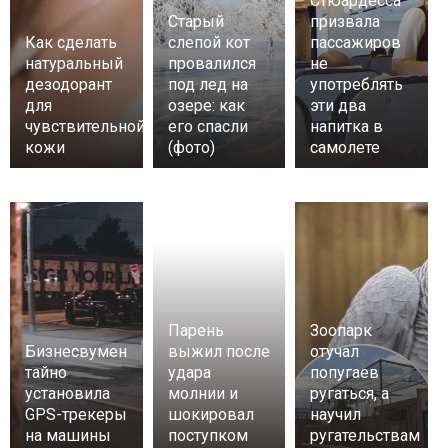
Стюардесса
Старый
призвала
Как сделать
слепой кот
пассажиров
натуральный
провалился
не
дезодорант
под лед на
употреблять
для
озере: как
эти два
чувствительной
его спасли
напитка в
кожи
(фото)
самолете
Парень
Зоопарк
Бизнесвумен
выжил после
отучал
тайно
удара
попугаев
установила
молнии и
ругаться, а
GPS-трекеры
шокировал
научил
на машины
поступком
ругательствам