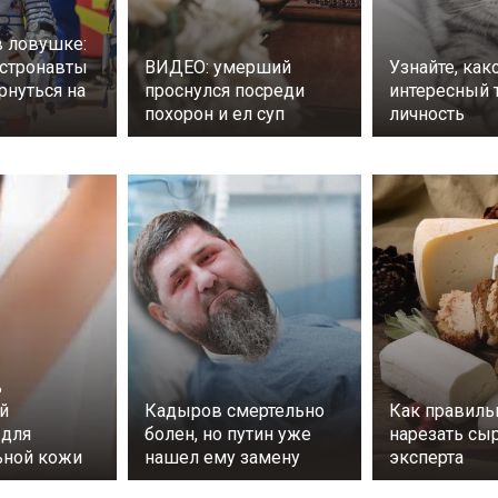
в ловушке:
астронавты
ВИДЕО: умерший
Узнайте, как
рнуться на
проснулся посреди
интересный т
похорон и ел суп
личность
ь
й
Кадыров смертельно
Как правиль
 для
болен, но путин уже
нарезать сы
ьной кожи
нашел ему замену
эксперта