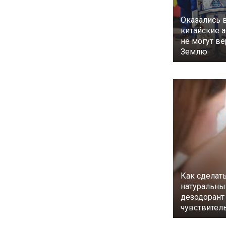
Оказались 
китайские 
не могут ве
Землю
Как сделат
натуральны
дезодорант
чувствител