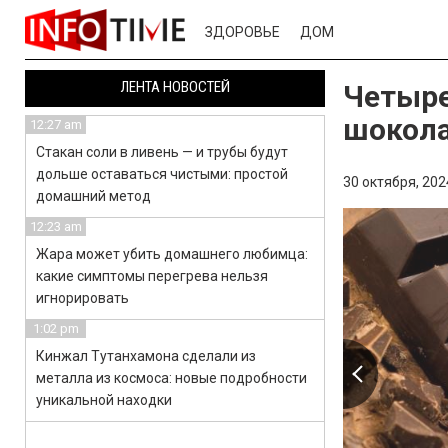
ЗДОРОВЬЕ
ДОМ
ЛЕНТА НОВОСТЕЙ
Четыре
шокола
12:27 am
Стакан соли в ливень — и трубы будут
дольше оставаться чистыми: простой
30 октября, 202
домашний метод
12:23 am
Жара может убить домашнего любимца:
какие симптомы перегрева нельзя
игнорировать
1:02 pm
Кинжал Тутанхамона сделали из
металла из космоса: новые подробности
уникальной находки