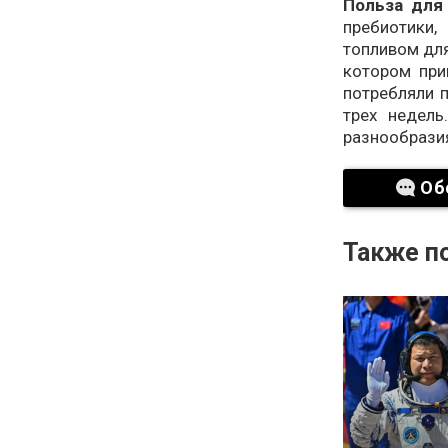
Польза для
пребиотики
топливом для
котором при
потребляли 
трех недель
разнообразия
Об
Также по