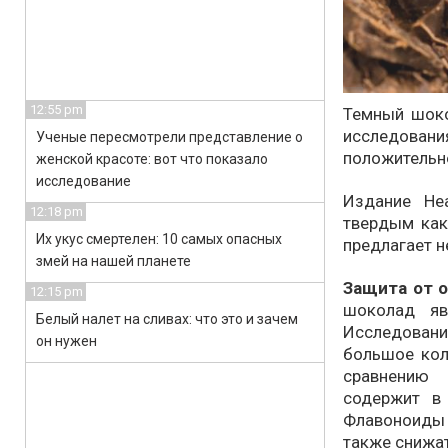
12:55 pm
Темный шоко
исследова
Ученые пересмотрели представление о
положительно
женской красоте: вот что показало
исследование
Издание Hea
12:18 pm
твердым как
Их укус смертелен: 10 самых опасных
предлагает 
змей на нашей планете
Защита от о
12:15 pm
шоколад яв
Белый налет на сливах: что это и зачем
Исследован
он нужен
большое кол
сравнению
содержит в
Флавоноиды
также снижат