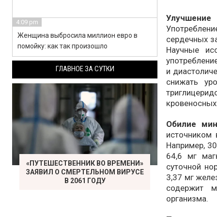
Улучшени
4:09 pm
Употреблен
Женщина выбросила миллион евро в
сердечных за
помойку: как так произошло
Научные ис
употребление
ГЛАВНОЕ ЗА СУТКИ
и диастолич
снижать уро
триглицери
кровеносных 
Обилие ми
источником 
Например, 3
64,6 мг маг
«ПУТЕШЕСТВЕННИК ВО ВРЕМЕНИ»
суточной но
ЗАЯВИЛ О СМЕРТЕЛЬНОМ ВИРУСЕ
3,37 мг желе
В 2061 ГОДУ
содержит м
организма.