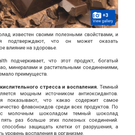
+3
View gallery
лад известен своими полезными свойствами, и
ния подтверждают, что он может оказать
е влияние на здоровье.
lth подчеркивает, что этот продукт, богатый
ао, минералами и растительными соединениями,
немало преимуществ.
кислительного стресса и воспаления.
Темный
ляется мощным источником антиоксидантов.
ия показывают, что какао содержит самое
ичество флавоноидов среди всех продуктов. По
 с молочным шоколадом темный шоколад
 пять раз больше этих полезных соединений.
 способны защищать клетки от разрушения, а
ь уровень воспаления в организме.