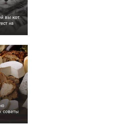
ой вы кот:
ест на
но
р: советы