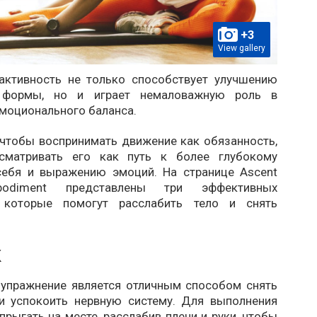
+3
View gallery
активность не только способствует улучшению
 формы, но и играет немаловажную роль в
эмоционального баланса.
 чтобы воспринимать движение как обязанность,
ссматривать его как путь к более глубокому
ебя и выражению эмоций. На странице Ascent
mbodiment представлены три эффективных
, которые помогут расслабить тело и снять
к
 упражнение является отличным способом снять
и успокоить нервную систему. Для выполнения
прыгать на месте, расслабив плечи и руки, чтобы