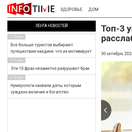
ЗДОРОВЬЕ
ДОМ
ЛЕНТА НОВОСТЕЙ
Топ-3 
рассла
1:19 pm
Все больше туристов выбирают
путешествия наедине: что их мотивирует
30 октября, 202
1:17 pm
Эти 10 фраз незаметно разрушают брак
2:12 pm
Нумерологи назвали даты, которым
суждено величие и богатство