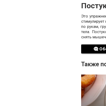
Постук
Это упражне
стимулирует 
по рукам, гр
тела. Посту
снять мышечн
Об
Также по