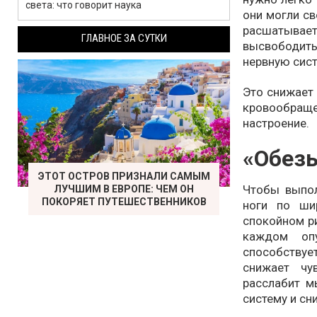
света: что говорит наука
они могли св
расшатываетс
ГЛАВНОЕ ЗА СУТКИ
высвободит
нервную сист
Это снижает 
кровообращен
настроение.
«Обезь
ЭТОТ ОСТРОВ ПРИЗНАЛИ САМЫМ
Чтобы выпол
ЛУЧШИМ В ЕВРОПЕ: ЧЕМ ОН
ПОКОРЯЕТ ПУТЕШЕСТВЕННИКОВ
ноги по ши
спокойном ри
каждом опу
способству
снижает чу
расслабит м
систему и сн