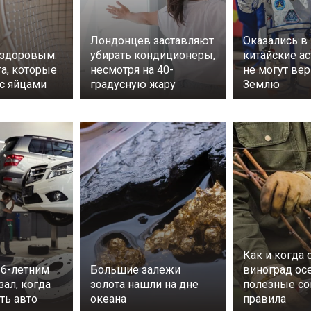
Лондонцев заставляют
Оказались в
 здоровым:
убирать кондиционеры,
китайские а
та, которые
несмотря на 40-
не могут вер
 с яйцами
градусную жару
Землю
Как и когда 
56-летним
Большие залежи
виноград ос
ал, когда
золота нашли на дне
полезные со
ть авто
океана
правила