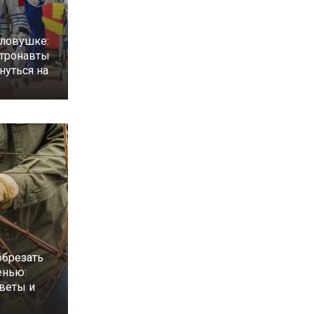
 ловушке:
стронавты
нуться на
обрезать
енью:
веты и