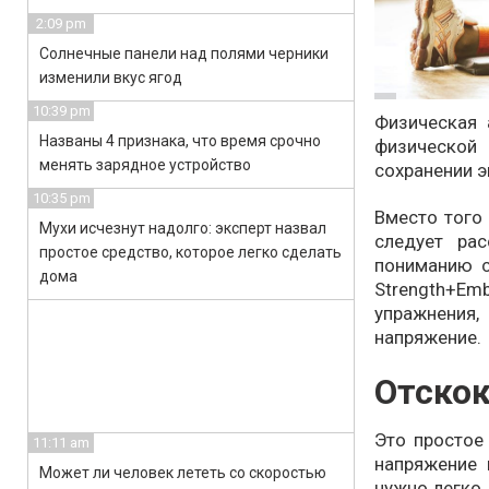
2:09 pm
Солнечные панели над полями черники
изменили вкус ягод
10:39 pm
Физическая 
Названы 4 признака, что время срочно
физической
менять зарядное устройство
сохранении 
10:35 pm
Вместо того
Мухи исчезнут надолго: эксперт назвал
следует ра
простое средство, которое легко сделать
пониманию с
дома
Strength+E
упражнения
напряжение.
Отско
Это простое
11:11 am
напряжение 
Может ли человек лететь со скоростью
нужно легко 