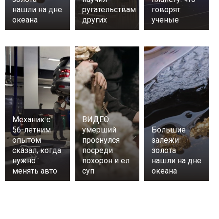
нашли на дне
ругательствам
говорят
океана
других
ученые
Механик с
ВИДЕО:
56-летним
умерший
Большие
опытом
проснулся
залежи
сказал, когда
посреди
золота
нужно
похорон и ел
нашли на дне
менять авто
суп
океана