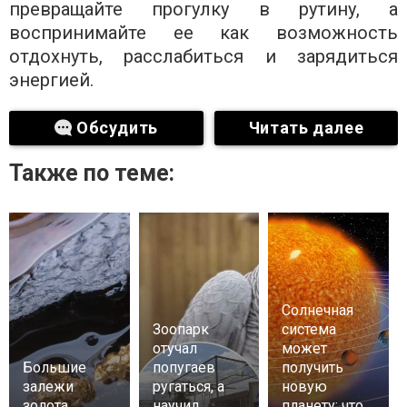
превращайте прогулку в рутину, а
воспринимайте ее как возможность
отдохнуть, расслабиться и зарядиться
энергией.
Обсудить
Читать далее
Также по теме:
Солнечная
Зоопарк
система
отучал
может
Большие
попугаев
получить
залежи
ругаться, а
новую
золота
научил
планету: что