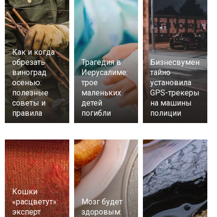
Как и когда
обрезать
Трагедия в
Бизнесвумен
виноград
Иерусалиме:
тайно
осенью:
трое
установила
полезные
маленьких
GPS-трекеры
советы и
детей
на машины
правила
погибли
полиции
Кошки
«расцветут»:
Мозг будет
эксперт
здоровым: