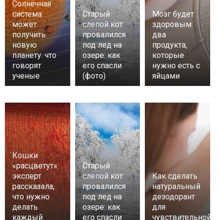
Солнечная
система
Старый
Мозг будет
может
слепой кот
здоровым:
получить
провалился
два
новую
под лед на
продукта,
планету: что
озере: как
которые
говорят
его спасли
нужно есть с
ученые
(фото)
яйцами
Кошки
«расцветут»:
Старый
эксперт
слепой кот
Как сделать
рассказала,
провалился
натуральный
что нужно
под лед на
дезодорант
делать
озере: как
для
каждый
его спасли
чувствительной