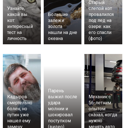
Старый
Узнайте,
слепой кот
какой вы
Большие
провалился
кот:
залежи
под лед на
интересный
золота
озере: как
тест на
нашли на дне
его спасли
личность
океана
(фото)
Парень
Кадыров
выжил после
Механик с
смертельно
удара
56-летним
болен, но
молнии и
опытом
путин уже
шокировал
сказал, когда
нашел ему
поступком
нужно
замену
(видео)
менять авто