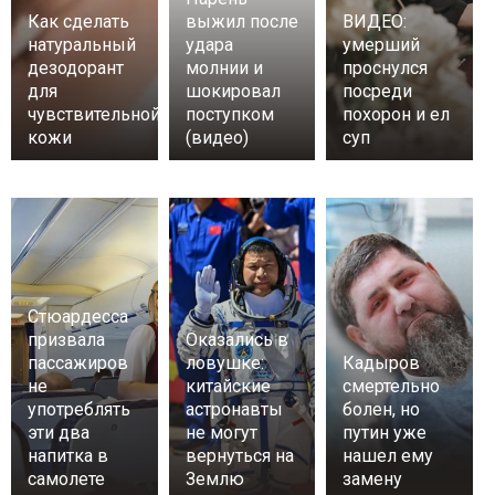
Как сделать
выжил после
ВИДЕО:
натуральный
удара
умерший
дезодорант
молнии и
проснулся
для
шокировал
посреди
чувствительной
поступком
похорон и ел
кожи
(видео)
суп
Стюардесса
призвала
Оказались в
пассажиров
ловушке:
Кадыров
не
китайские
смертельно
употреблять
астронавты
болен, но
эти два
не могут
путин уже
напитка в
вернуться на
нашел ему
самолете
Землю
замену