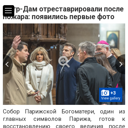
Нотр-Дам отреставрировали после
пожара: появились первые фото
+3
View gallery
Собор Парижской Богоматери, один из
главных символов Парижа, готов к
восстановлению своего величия после