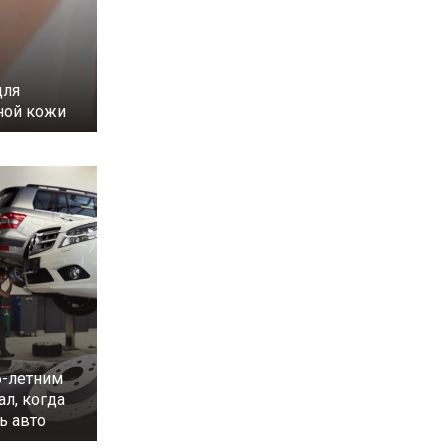
для
ной кожи
6-летним
л, когда
ь авто