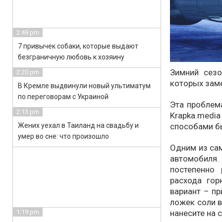
2:49 pm
7 привычек собаки, которые выдают
безграничную любовь к хозяину
Зимний сезо
2:20 pm
которых зам
В Кремле выдвинули новый ультиматум
по переговорам с Украиной
Эта проблема
2:13 pm
Krapka.med
способами бы
Жених уехал в Таиланд на свадьбу и
умер во сне: что произошло
Одним из са
автомобиля.
постепенно
расхода го
вариант – пр
ложек соли в
нанесите на 
1:19 pm