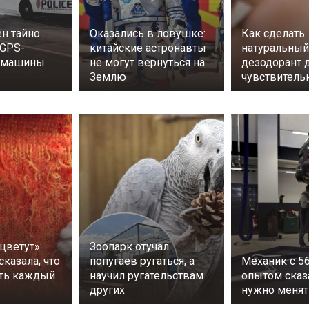
н тайно
Оказались в ловушке:
Как сделать
 GPS-
китайские астронавты
натуральный
а машины
не могут вернуться на
дезодорант 
Землю
чувствитель
цветут»:
Зоопарк отучал
сказала, что
попугаев ругаться, а
Механик с 5
ть каждый
научил ругательствам
опытом сказа
других
нужно менят