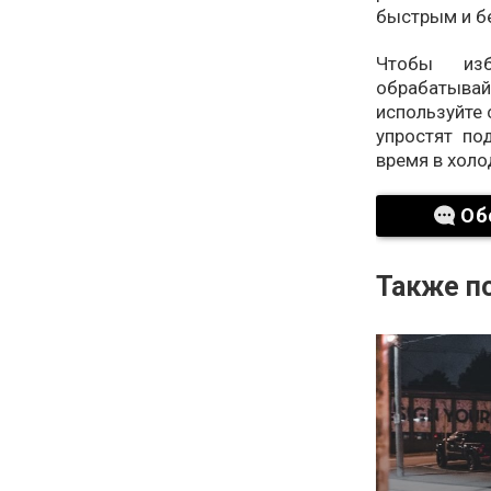
быстрым и б
Чтобы изб
обрабатыва
используйте 
упростят по
время в холо
Об
Также по