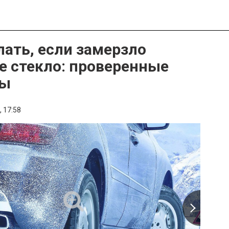
лать, если замерзло
е стекло: проверенные
бы
,
17:58