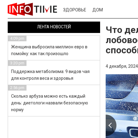
ЗДОРОВЬЕ
ДОМ
ЛЕНТА НОВОСТЕЙ
Что де
лобово
4:09 pm
Женщина выбросила миллион евро в
спосо
помойку: как так произошло
3:20 pm
4 декабря, 2024
Поддержка метаболизма: 9 видов чая
для контроля веса и здоровья
2:56 pm
Сколько арбуза можно есть каждый
день: диетологи назвали безопасную
норму