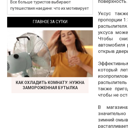
поверхность.
Все больше туристов выбирают
путешествия наедине: что их мотивирует
Уксус такж
пропорции 1:
ГЛАВНОЕ ЗА СУТКИ
распылителя
уксуса може
Чтобы сни
автомобиля 
открыв дверь
Эффективны
который лег
изопропило
распылитель
КАК ОХЛАДИТЬ КОМНАТУ: НУЖНА
ЗАМОРОЖЕННАЯ БУТЫЛКА
также приго
чтобы не ост
В магазина
значительно
зимний омыва
растаплива