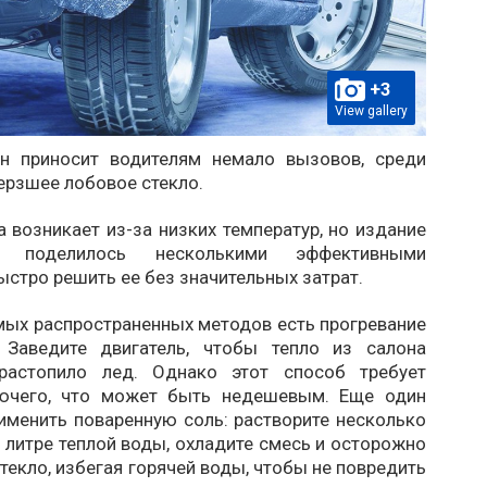
+3
View gallery
н приносит водителям немало вызовов, среди
ерзшее лобовое стекло.
 возникает из-за низких температур, но издание
ia поделилось несколькими эффективными
стро решить ее без значительных затрат.
мых распространенных методов есть прогревание
 Заведите двигатель, чтобы тепло из салона
 растопило лед. Однако этот способ требует
рючего, что может быть недешевым. Еще один
именить поваренную соль: растворите несколько
 литре теплой воды, охладите смесь и осторожно
стекло, избегая горячей воды, чтобы не повредить