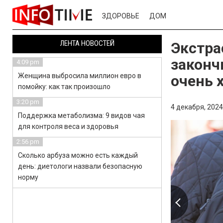
ЗДОРОВЬЕ
ДОМ
ЛЕНТА НОВОСТЕЙ
Экстра
законч
4:09 pm
Женщина выбросила миллион евро в
очень 
помойку: как так произошло
3:20 pm
4 декабря, 2024
Поддержка метаболизма: 9 видов чая
для контроля веса и здоровья
2:56 pm
Сколько арбуза можно есть каждый
день: диетологи назвали безопасную
норму