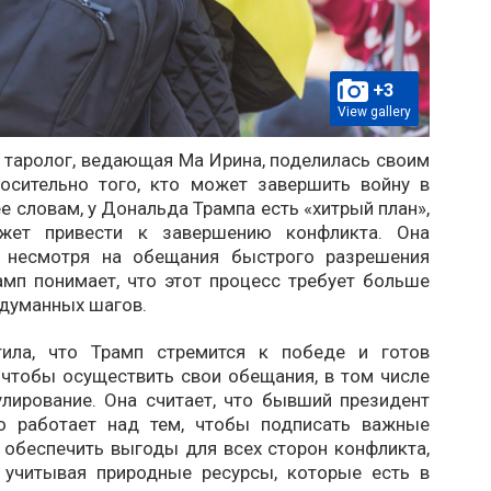
+3
View gallery
 таролог, ведающая Ма Ирина, поделилась своим
осительно того, кто может завершить войну в
ее словам, у Дональда Трампа есть «хитрый план»,
жет привести к завершению конфликта. Она
о несмотря на обещания быстрого разрешения
амп понимает, что этот процесс требует больше
бдуманных шагов.
тила, что Трамп стремится к победе и готов
 чтобы осуществить свои обещания, в том числе
улирование. Она считает, что бывший президент
о работает над тем, чтобы подписать важные
 обеспечить выгоды для всех сторон конфликта,
, учитывая природные ресурсы, которые есть в