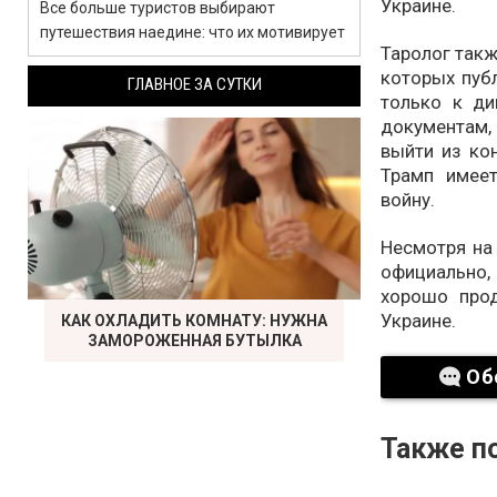
Украине.
Все больше туристов выбирают
путешествия наедине: что их мотивирует
Таролог такж
которых публ
ГЛАВНОЕ ЗА СУТКИ
только к ди
документам
выйти из кон
Трамп имее
войну.
Несмотря на 
официально,
хорошо про
Украине.
КАК ОХЛАДИТЬ КОМНАТУ: НУЖНА
ЗАМОРОЖЕННАЯ БУТЫЛКА
Об
Также по