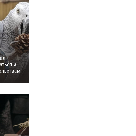
чал
аться, а
тельствам