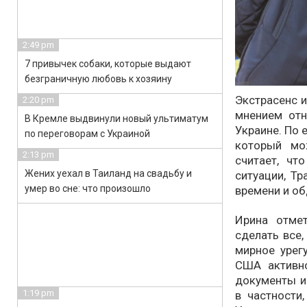
2:49 pm
7 привычек собаки, которые выдают
безграничную любовь к хозяину
Экстрасенс и
2:20 pm
мнением отн
В Кремле выдвинули новый ультиматум
Украине. По 
по переговорам с Украиной
который мо
2:13 pm
считает, чт
Жених уехал в Таиланд на свадьбу и
ситуации, Тр
умер во сне: что произошло
времени и о
Ирина отме
сделать все,
мирное урег
США активн
документы и
1:19 pm
в частности