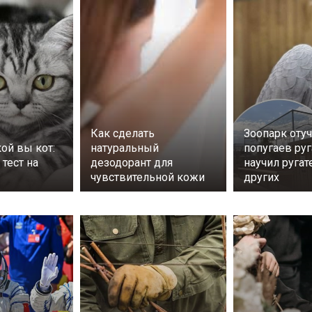
Как сделать
Зоопарк оту
кой вы кот:
натуральный
попугаев руг
тест на
дезодорант для
научил руга
чувствительной кожи
других