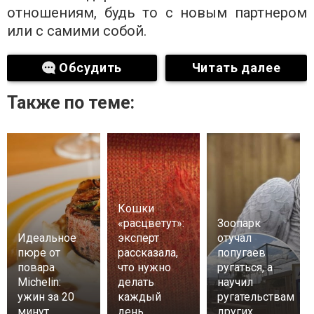
отношениям, будь то с новым партнером
или с самими собой.
Обсудить
Читать далее
Также по теме:
Кошки
«расцветут»:
Зоопарк
Идеальное
эксперт
отучал
пюре от
рассказала,
попугаев
повара
что нужно
ругаться, а
Michelin:
делать
научил
ужин за 20
каждый
ругательствам
минут
день
других