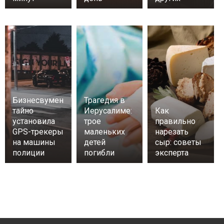
Бизнесвумен
Трагедия в
тайно
Иерусалиме:
Как
установила
трое
правильно
GPS-трекеры
маленьких
нарезать
на машины
детей
сыр: советы
полиции
погибли
эксперта