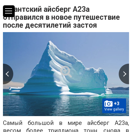
Гигантский айсберг A23a
отправился в новое путешествие
после десятилетий застоя
+3
View gallery
Самый большой в мире айсберг A23a,
весом более триллиона тонн, снова в