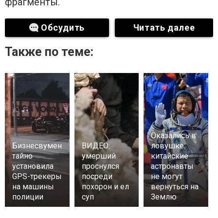
фрагменты.
Обсудить
Читать далее
Также по теме:
Оказались в
Бизнесвумен
ВИДЕО:
ловушке:
тайно
умерший
китайские
установила
проснулся
астронавты
GPS-трекеры
посреди
не могут
на машины
похорон и ел
вернуться на
полиции
суп
Землю