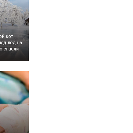
ой кот
под лед на
го спасли