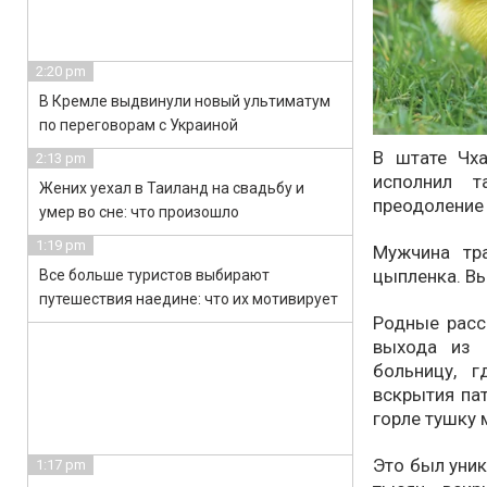
2:20 pm
В Кремле выдвинули новый ультиматум
по переговорам с Украиной
В штате Чха
2:13 pm
исполнил т
Жених уехал в Таиланд на свадьбу и
преодоление
умер во сне: что произошло
1:19 pm
Мужчина тр
цыпленка. Вы
Все больше туристов выбирают
путешествия наедине: что их мотивирует
Родные расс
выхода из 
больницу, 
вскрытия па
горле тушку 
Это был уник
1:17 pm