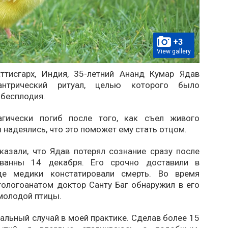
+3
View gallery
ттисгарх, Индия, 35-летний Ананд Кумар Ядав
антрический ритуал, целью которого было
 бесплодия.
агически погиб после того, как съел живого
 надеялись, что это поможет ему стать отцом.
казали, что Ядав потерял сознание сразу после
ванны 14 декабря. Его срочно доставили в
где медики констатировали смерть. Во время
тологоанатом доктор Санту Баг обнаружил в его
молодой птицы.
альный случай в моей практике. Сделав более 15