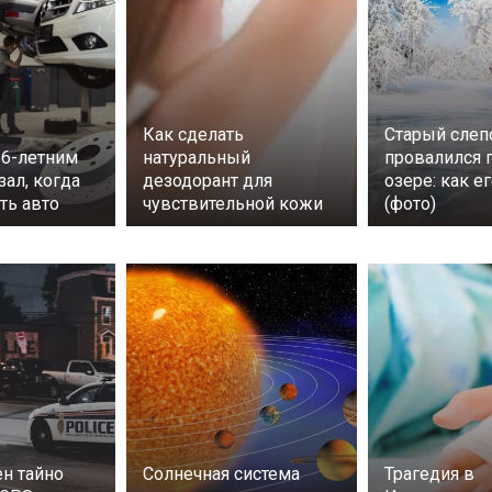
Как сделать
Старый слеп
56-летним
натуральный
провалился 
ал, когда
дезодорант для
озере: как е
ть авто
чувствительной кожи
(фото)
н тайно
Солнечная система
Трагедия в