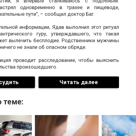
ытий, я впервые сталкиваюсь с подобным.
астрял одновременно в трахее и пищеводе,
ательные пути”, – сообщил доктор Баг.
тельной информации, Ядав выполнил этот ритуал
антрического гуру, утверждавшего, что такая
жет вылечить бесплодие. Родственники мужчины
 ничего не знали об опасном обряде.
иция проводит расследование, чтобы выяснить
ельства произошедшего.
судить
Читать далее
 теме: