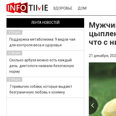
ЗДОРОВЬЕ
ДОМ
ЛЕНТА НОВОСТЕЙ
Мужчин
цыплен
3:20 pm
Поддержка метаболизма: 9 видов чая
что с 
для контроля веса и здоровья
2:56 pm
21 декабря, 202
Сколько арбуза можно есть каждый
день: диетологи назвали безопасную
норму
2:49 pm
7 привычек собаки, которые выдают
безграничную любовь к хозяину