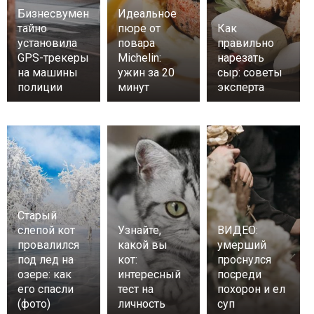
Бизнесвумен
Идеальное
тайно
пюре от
Как
установила
повара
правильно
GPS-трекеры
Michelin:
нарезать
на машины
ужин за 20
сыр: советы
полиции
минут
эксперта
Старый
слепой кот
Узнайте,
ВИДЕО:
провалился
какой вы
умерший
под лед на
кот:
проснулся
озере: как
интересный
посреди
его спасли
тест на
похорон и ел
(фото)
личность
суп