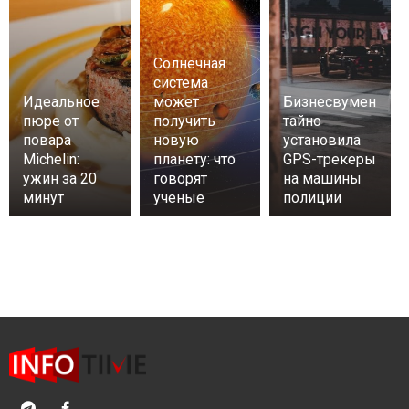
Солнечная
система
Идеальное
может
Бизнесвумен
пюре от
получить
тайно
повара
новую
установила
Michelin:
планету: что
GPS-трекеры
ужин за 20
говорят
на машины
минут
ученые
полиции