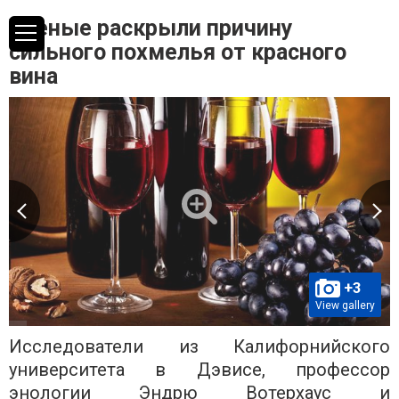
Ученые раскрыли причину
сильного похмелья от красного
вина
+3
View gallery
Исследователи из Калифорнийского
университета в Дэвисе, профессор
энологии Эндрю Вотерхаус и