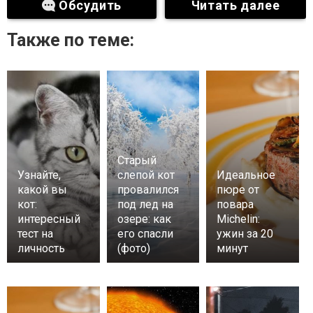
Обсудить
Читать далее
Также по теме:
Старый
Узнайте,
слепой кот
Идеальное
какой вы
провалился
пюре от
кот:
под лед на
повара
интересный
озере: как
Michelin:
тест на
его спасли
ужин за 20
личность
(фото)
минут