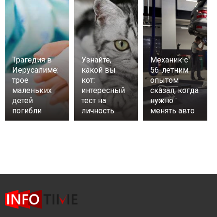
Трагедия в
Узнайте,
Механик с
Иерусалиме:
какой вы
56-летним
трое
кот:
опытом
маленьких
интересный
сказал, когда
детей
тест на
нужно
погибли
личность
менять авто