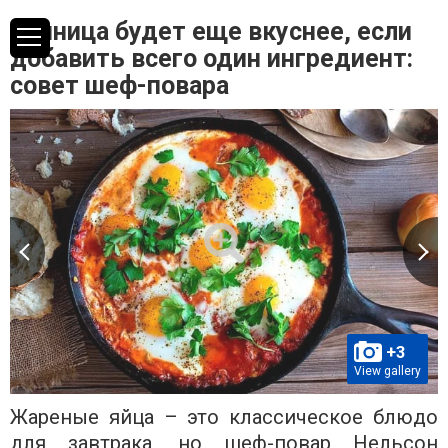
Яичница будет еще вкуснее, если
добавить всего один ингредиент:
совет шеф-повара
+3
View gallery
Жареные яйца – это классическое блюдо
для завтрака, но шеф-повар Нельсон