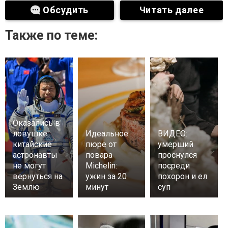
Обсудить
Читать далее
Также по теме:
Оказались в
ловушке:
Идеальное
ВИДЕО:
китайские
пюре от
умерший
астронавты
повара
проснулся
не могут
Michelin:
посреди
вернуться на
ужин за 20
похорон и ел
Землю
минут
суп