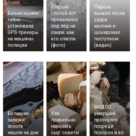
Старый
Парень
Бизнесвумен
слепой кот
выжил после
тайно
провалился
удара
установила
под лед на
молнии и
GPS-трекеры
озере: как
шокировал
на машины
его спасли
поступком
полиции
(фото)
(видео)
ВИДЕО:
Большие
Как
умерший
залежи
правильно
проснулся
золота
нарезать
посреди
нашли на дне
сыр: советы
похорон и ел