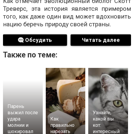
Как отмечает эволюционный биолог Скотт
Треверс, эта история является примером
того, как даже один вид может вдохновить
нацию беречь природу своей страны.
Обсудить
Читать далее
Также по теме:
Парень
выжил после
Узнайте,
удара
Как
какой вы
молнии и
правильно
кот:
шокировал
нарезать
интересный