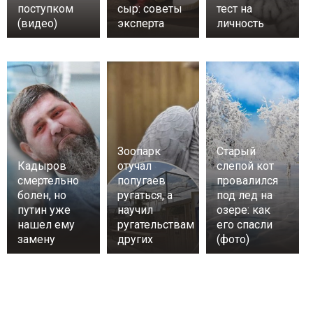
поступком
сыр: советы
тест на
(видео)
эксперта
личность
Зоопарк
Старый
Кадыров
отучал
слепой кот
смертельно
попугаев
провалился
болен, но
ругаться, а
под лед на
путин уже
научил
озере: как
нашел ему
ругательствам
его спасли
замену
других
(фото)