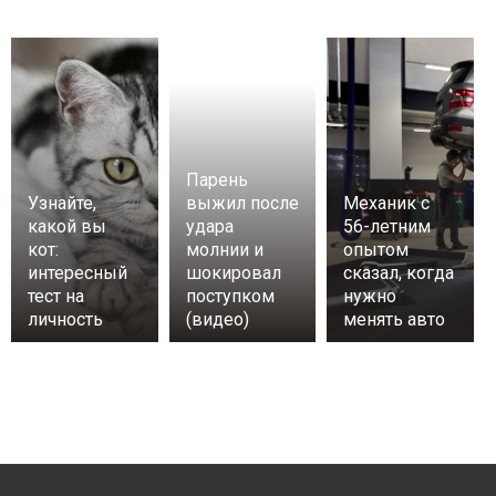
Парень
Узнайте,
выжил после
Механик с
какой вы
удара
56-летним
кот:
молнии и
опытом
интересный
шокировал
сказал, когда
тест на
поступком
нужно
личность
(видео)
менять авто