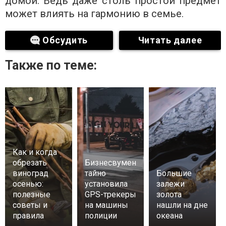
домой. Ведь даже столь простой предмет
может влиять на гармонию в семье.
Обсудить
Читать далее
Также по теме:
Как и когда
обрезать
Бизнесвумен
виноград
тайно
Большие
осенью:
установила
залежи
полезные
GPS-трекеры
золота
советы и
на машины
нашли на дне
правила
полиции
океана