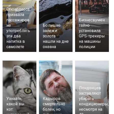
Стюардесса
призвала
пассажиров
Бизнесвумен
не
Большие
тайно
употреблять
залежи
установила
эти два
золота
GPS-трекеры
напитка в
нашли на дне
на машины
самолете
океана
полиции
Лондонцев
заставляют
Узнайте,
Кадыров
убирать
какой вы
смертельно
кондиционеры,
кот:
болен, но
несмотря на