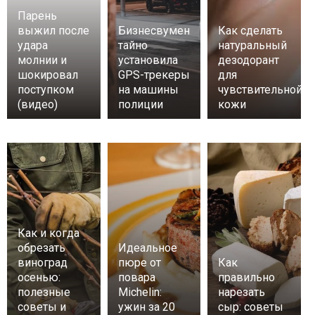
Парень
выжил после
Бизнесвумен
Как сделать
удара
тайно
натуральный
молнии и
установила
дезодорант
шокировал
GPS-трекеры
для
поступком
на машины
чувствительной
(видео)
полиции
кожи
Как и когда
обрезать
Идеальное
виноград
пюре от
Как
осенью:
повара
правильно
полезные
Michelin:
нарезать
советы и
ужин за 20
сыр: советы