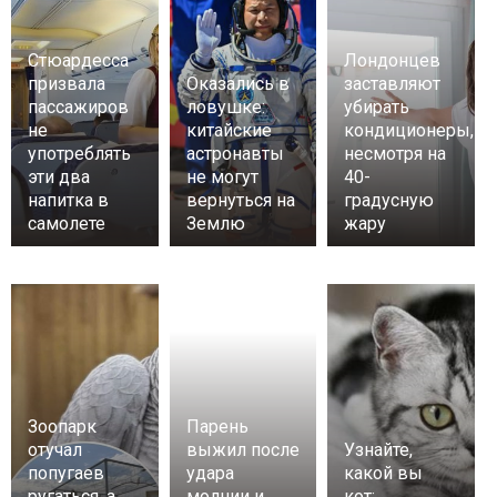
Стюардесса
Лондонцев
призвала
Оказались в
заставляют
пассажиров
ловушке:
убирать
не
китайские
кондиционеры,
употреблять
астронавты
несмотря на
эти два
не могут
40-
напитка в
вернуться на
градусную
самолете
Землю
жару
Зоопарк
Парень
отучал
выжил после
Узнайте,
попугаев
удара
какой вы
ругаться, а
молнии и
кот: