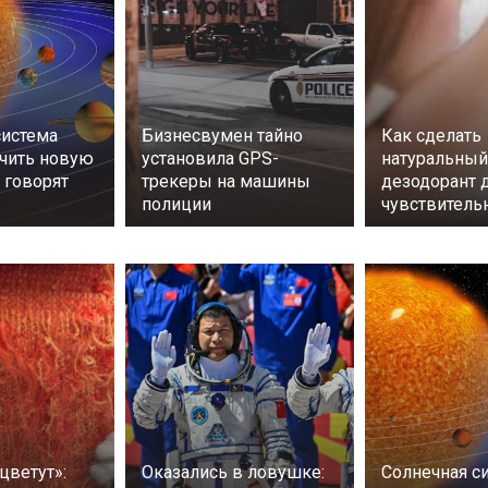
система
Бизнесвумен тайно
Как сделать
чить новую
установила GPS-
натуральный
о говорят
трекеры на машины
дезодорант 
полиции
чувствитель
цветут»:
Оказались в ловушке:
Солнечная с