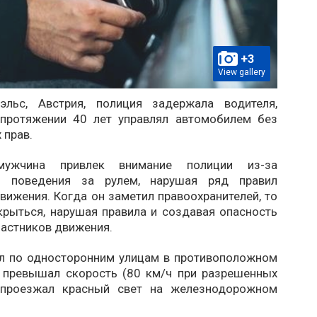
+3
View gallery
эльс, Австрия, полиция задержала водителя,
протяжении 40 лет управлял автомобилем без
 прав.
мужчина привлек внимание полиции из-за
го поведения за рулем, нарушая ряд правил
ижения. Когда он заметил правоохранителей, то
крыться, нарушая правила и создавая опасность
частников движения.
л по односторонним улицам в противоположном
, превышал скорость (80 км/ч при разрешенных
 проезжал красный свет на железнодорожном