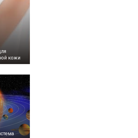
для
ной кожи
истема