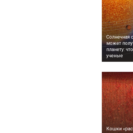
Солнечная 
может полу
планету: чт
ученые
Кошки «рас