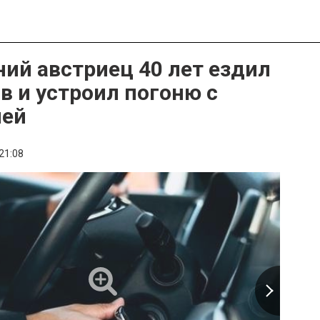
ний австриец 40 лет ездил
ав и устроил погоню с
ией
21:08