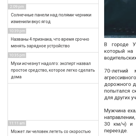
2:09 pm
Солнечные панели над полями черники
изменили вкус ягод
10:39 pm
Названы 4 признака, что время срочно
В городе У
менять зарядное устройство
который на 
10:35 pm
водительских
Мухи исчезнут надолго: эксперт назвал
простое средство, которое легко сделать
70-летний 
дома
агрессивно
дорожного дв
попытался с
для других у
Мужчина еха
направлении
11:11 am
30 км/ч) и
переезде.
Может ли человек лететь со скоростью