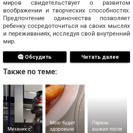
миров свидетельствует о развитом
воображении и творческих способностях.
Предпочтение одиночества позволяет
ребенку сосредоточиться на своих мыслях
и переживаниях, исследуя свой внутренний
мир.
Обсудить
Читать далее
Также по теме:
Мозг будет
Парень
Механик с
здоровым:
выжил после