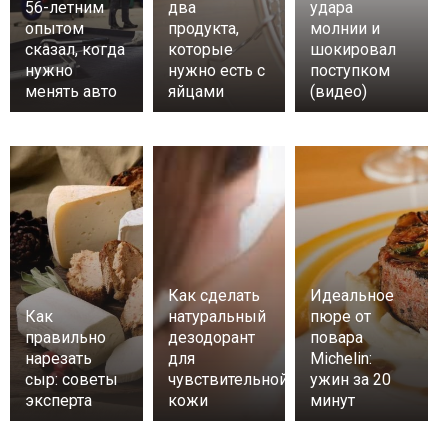
56-летним
два
удара
опытом
продукта,
молнии и
сказал, когда
которые
шокировал
нужно
нужно есть с
поступком
менять авто
яйцами
(видео)
Как сделать
Идеальное
Как
натуральный
пюре от
правильно
дезодорант
повара
нарезать
для
Michelin:
сыр: советы
чувствительной
ужин за 20
эксперта
кожи
минут