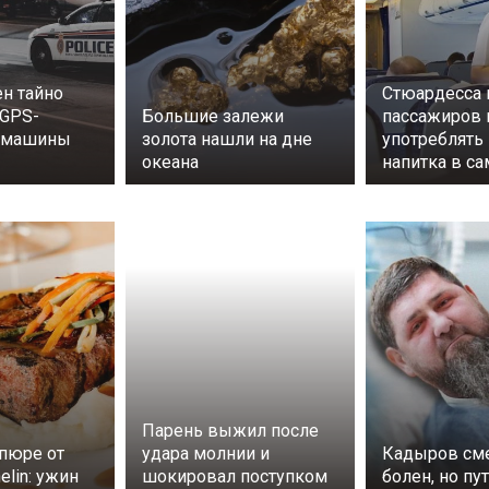
н тайно
Стюардесса 
 GPS-
Большие залежи
пассажиров 
а машины
золота нашли на дне
употреблять 
океана
напитка в са
Парень выжил после
пюре от
удара молнии и
Кадыров см
elin: ужин
шокировал поступком
болен, но пу