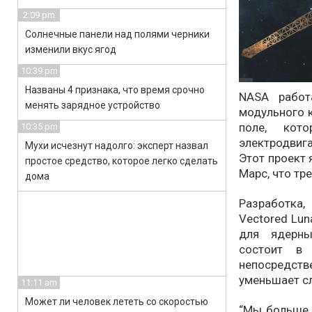
2:09 pm
Солнечные панели над полями черники
изменили вкус ягод
10:39 pm
Названы 4 признака, что время срочно
NASA работ
менять зарядное устройство
модульного 
поле, кот
10:35 pm
электродвиг
Мухи исчезнут надолго: эксперт назвал
Этот проект 
простое средство, которое легко сделать
Марс, что тр
дома
Разработка, 
Vectored Lun
для ядерны
состоит в
непосредст
уменьшает с
11:11 am
Может ли человек лететь со скоростью
“Мы больше 