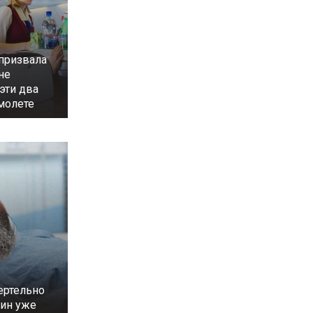
призвала
не
эти два
молете
ертельно
тин уже