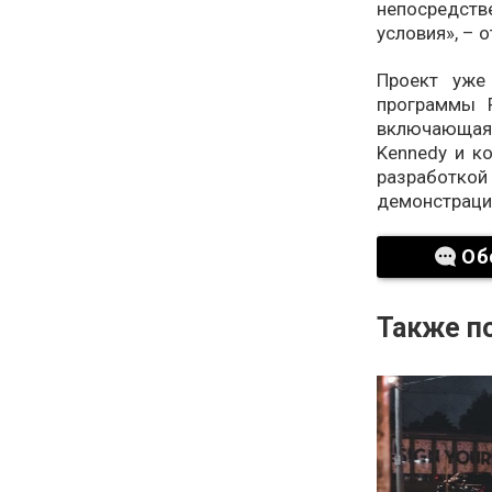
непосредстве
условия», – 
Проект уже
программы Р
включающая 
Kennedy и ко
разработко
демонстраци
Об
Также по