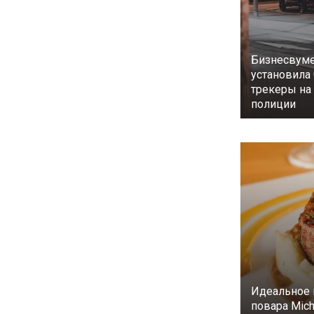
Бизнесвуме
установила
трекеры н
полиции
Идеальное 
повара Mich