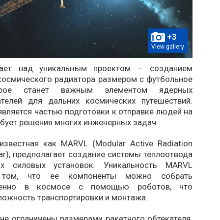
+3
View gallery
ает над уникальным проектом – созданием
космического радиатора размером с футбольное
орое станет важным элементом ядерных
ателей для дальних космических путешествий.
является частью подготовки к отправке людей на
ебует решения многих инженерных задач.
известная как MARVL (Modular Active Radiation
ar), предполагает создание системы теплоотвода
х силовых установок. Уникальность MARVL
 том, что ее компоненты можно собрать
венно в космосе с помощью роботов, что
ложность транспортировки и монтажа.
не ограничены размерами ракетного обтекателя.