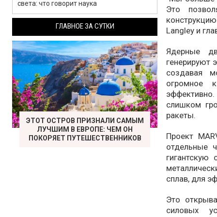
света: что говорит наука
Это позвол
конструкци
ГЛАВНОЕ ЗА СУТКИ
Langley и гл
Ядерные дв
генерируют э
создавая м
огромное к
эффективно
слишком гро
ракеты.
ЭТОТ ОСТРОВ ПРИЗНАЛИ САМЫМ
ЛУЧШИМ В ЕВРОПЕ: ЧЕМ ОН
Проект MARV
ПОКОРЯЕТ ПУТЕШЕСТВЕННИКОВ
отдельные ч
гигантскую 
металлическ
сплав, для э
Это открыв
силовых у