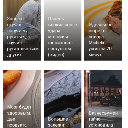
Зоопарк
Парень
отучал
выжил после
Идеальное
попугаев
удара
пюре от
ругаться, а
молнии и
повара
научил
шокировал
Michelin:
ругательствам
поступком
ужин за 20
других
(видео)
минут
Мозг будет
здоровым:
Бизнесвумен
два
Большие
тайно
продукта,
залежи
установила