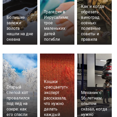
Как и когда
Трагедия в
обрезать
Большие
Иерусалиме:
виноград
залежи
трое
осенью:
золота
маленьких
полезные
нашли на дне
детей
советы и
океана
погибли
правила
Кошки
Старый
«расцветут»:
слепой кот
эксперт
Механик с
провалился
рассказала,
56-летним
под лед на
что нужно
опытом
озере: как
делать
сказал, когда
его спасли
каждый
нужно