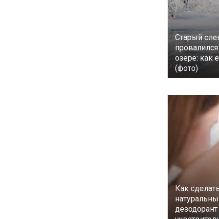
Старый сле
провалился
озере: как 
(фото)
Как сделат
натуральны
дезодорант