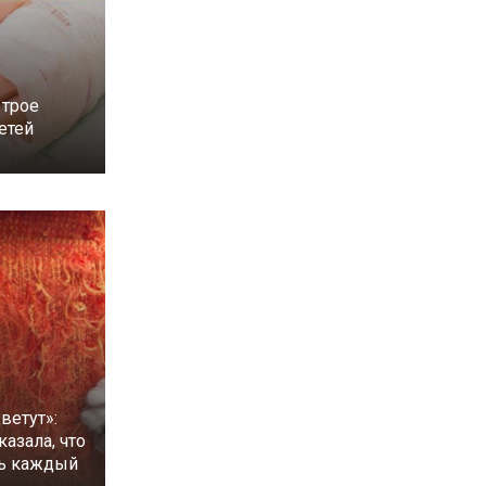
 трое
етей
ветут»:
казала, что
ть каждый