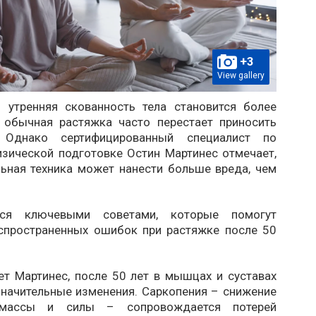
+3
View gallery
 утренняя скованность тела становится более
 обычная растяжка часто перестает приносить
. Однако сертифицированный специалист по
изической подготовке Остин Мартинес отмечает,
льная техника может нанести больше вреда, чем
ся ключевыми советами, которые помогут
спространенных ошибок при растяжке после 50
ет Мартинес, после 50 лет в мышцах и суставах
значительные изменения. Саркопения – снижение
массы и силы – сопровождается потерей