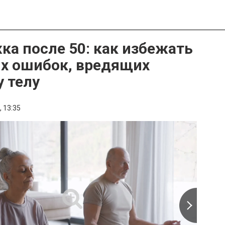
ка после 50: как избежать
х ошибок, вредящих
 телу
,
13:35