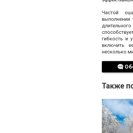
Частой оши
выполнении 
длительного 
способств
гибкость и 
включить е
несколько ми
Об
Также по