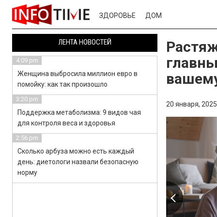
ЗДОРОВЬЕ
ДОМ
ЛЕНТА НОВОСТЕЙ
Растяж
главны
4:09 pm
Женщина выбросила миллион евро в
вашему
помойку: как так произошло
3:20 pm
20 января, 2025
Поддержка метаболизма: 9 видов чая
для контроля веса и здоровья
2:56 pm
Сколько арбуза можно есть каждый
день: диетологи назвали безопасную
норму