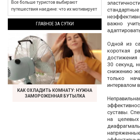
эластично
Все больше туристов выбирают
стандарт
путешествия наедине: что их мотивирует
неэффективн
важно учит
ГЛАВНОЕ ЗА СУТКИ
адаптировать
Одной из с
короткая р
достижения 
30 секунд, н
снижению же
только нач
интервалом в
КАК ОХЛАДИТЬ КОМНАТУ: НУЖНА
ЗАМОРОЖЕННАЯ БУТЫЛКА
Неправильна
эффективнос
суставы. Спе
на целевых
диафрагма
напряженные
эффективны