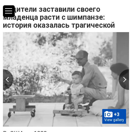
Родители заставили своего
младенца расти с шимпанзе:
история оказалась трагической
+3
View gallery