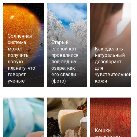
Солнечная
система
Старый
может
слепой кот
Как сделать
получить
провалился
натуральный
новую
под лед на
дезодорант
планету: что
озере: как
для
говорят
его спасли
чувствительной
ученые
(фото)
кожи
Кошки
«расцветут»: